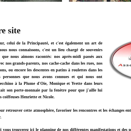
e site
r, celui de la Principauté, et c'est également un art de
nous nous connaissons, c'est un lieu chargé de souvenirs
s que nous aimons racontés: nos après-midi passés aux
ec nos grands-parents, nos cache-cache dans les rues, nos
ons, ou encore les descentes en patins à roulettes dans les
des personnes que nous avons connues et qui nous ont
cchino à la Plume d'Oie, Monique et Yvette dans leurs
it son porte-monnaie par la fenètre pour que j'aille lui
s coiffeuses Henriette et Nicole.
our retrouver cette atmosphère, favoriser les rencontres et les échanges ent
.
i vous trouverez ici le planning de nos différentes manifestations et des p