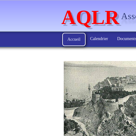
AQLR
Asso
Calendrier
Document
Accueil